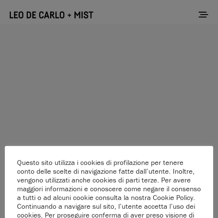
Questo sito utilizza i cookies di profilazione per tenere
conto delle scelte di navigazione fatte dall’utente. Inoltre,
vengono utilizzati anche cookies di parti terze. Per avere
maggiori informazioni e conoscere come negare il consenso
a tutti o ad alcuni cookie consulta la nostra Cookie Policy.
Continuando a navigare sul sito, l’utente accetta l’uso dei
Please add posts from your WordPress admin
cookies. Per proseguire conferma di aver preso visione di