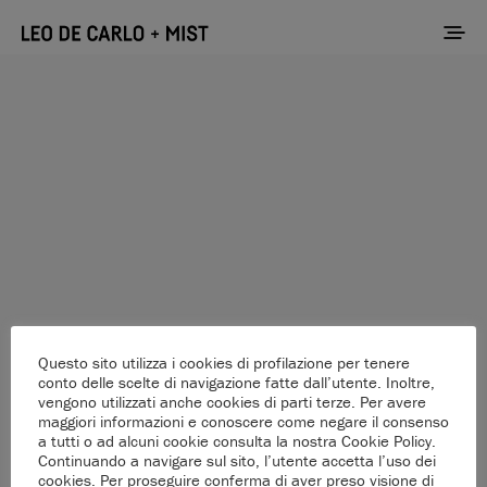
Questo sito utilizza i cookies di profilazione per tenere
conto delle scelte di navigazione fatte dall’utente. Inoltre,
vengono utilizzati anche cookies di parti terze. Per avere
maggiori informazioni e conoscere come negare il consenso
a tutti o ad alcuni cookie consulta la nostra Cookie Policy.
Continuando a navigare sul sito, l’utente accetta l’uso dei
Please add posts from your WordPress admin
cookies. Per proseguire conferma di aver preso visione di